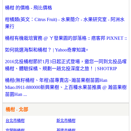
桶柑 的價格 - 飛比價格
柑橘類(英文：Citrus Fruit) - 水果簡介 - 水果研究室 - 阿洲水
果行
桶柑有機栽培實務 @ ㄚ發果園的部落格 :: 痞客邦 PIXNET ::
如何挑選海梨和桶柑？ | Yahoo奇摩知識+
2016北投桶柑節於1月3日起正式登場，邀您一同到北投品嚐
桶柑、體驗採橘、規劃一趟北投深度之旅！ | SHOTRIP
桶柑(無籽桶柑、年柑)苗專賣店~瀚苗果樹苗園Han
Miao.0911-880000新興果樹、上百種水果苗推廣 @ 瀚苗果樹
苗園Han ...
桶柑 - 北部
台北市桶柑
新北市桶柑
宜蘭縣桶柑
基隆市桶柑