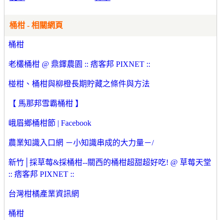
桶柑 - 相關網頁
桶柑
老欉桶柑 @ 鼎鐸農園 :: 痞客邦 PIXNET ::
椪柑、桶柑與柳橙長期貯藏之條件與方法
【 馬那邦雪霸桶柑 】
峨眉鄉桶柑節 | Facebook
農業知識入口網 －小知識串成的大力量－/
新竹│採草莓&採桶柑--關西的桶柑超甜超好吃! @ 草莓天堂
:: 痞客邦 PIXNET ::
台灣柑橘產業資訊網
桶柑