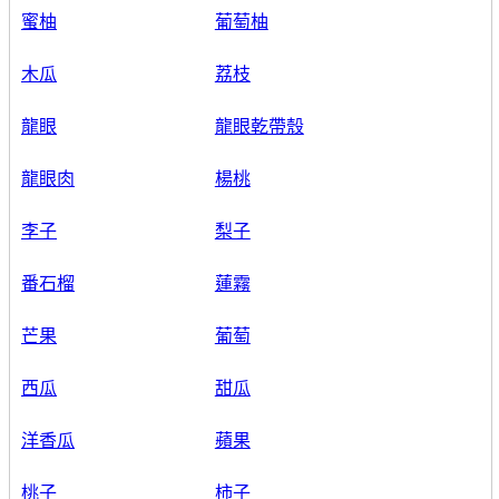
蜜柚
葡萄柚
木瓜
荔枝
龍眼
龍眼乾帶殼
龍眼肉
楊桃
李子
梨子
番石榴
蓮霧
芒果
葡萄
西瓜
甜瓜
洋香瓜
蘋果
桃子
柿子