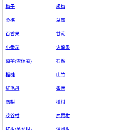
梅子
楊梅
桑椹
草莓
百香果
甘蔗
小番茄
火龍果
菊芋(雪蓮薯)
石榴
榴槤
山竹
紅毛丹
香蕉
鳳梨
椪柑
茂谷柑
虎頭柑
紅柑(美女柑)
溫州柑