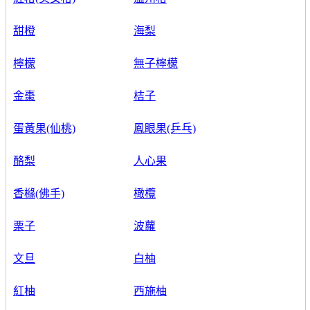
甜橙
海梨
檸檬
無子檸檬
金棗
桔子
蛋黃果(仙桃)
鳳眼果(乒乓)
酪梨
人心果
香櫞(佛手)
橄欖
栗子
波蘿
文旦
白柚
紅柚
西施柚