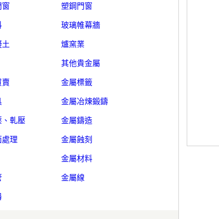
門窗
塑鋼門窗
料
玻璃帷幕牆
凝土
爐窯業
其他貴金屬
買賣
金屬標籤
具
金屬冶煉鍛鑄
壓、軋壓
金屬鑄造
面處理
金屬蝕刻
金屬材料
管
金屬線
器