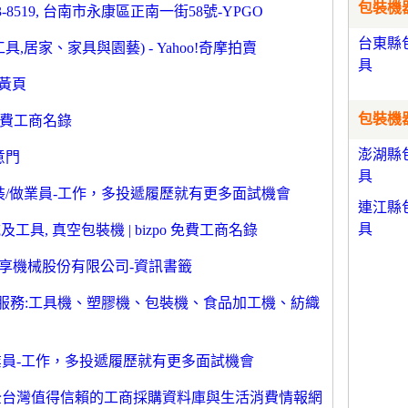
包裝機器
-8519, 台南市永康區正南一街58號-YPGO
台東縣
,居家、家具與園藝) - Yahoo!奇摩拍賣
具
網黃頁
包裝機器
 免費工商名錄
澎湖縣
意門
具
裝/做業員-工作，多投遞履歷就有更多面試機會
連江縣
具
及工具, 真空包裝機 | bizpo 免費工商名錄
享機械股份有限公司-資訊書籤
本會服務:工具機、塑膠機、包裝機、食品加工機、紡織
業員-工作，多投遞履歷就有更多面試機會
電話簿-全台灣值得信賴的工商採購資料庫與生活消費情報網