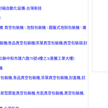
、封箱自動化設備-台灣新技
物
真空包裝機 \ 泡殼包裝機 \ 圓盤式泡殼包裝機 \ 連
機|食品真空包裝機|茶葉真空包裝機|真空包裝袋|封
台北縣中和市建六路70號4樓之3(普騰工業大樓）
機
包裝機,食品真空包裝機,茶葉真空包裝機,封盒機,封
,新型節能真空包裝機,充氮真空包裝機,真空包裝機,