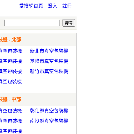
愛搜網首頁
登入
註冊
機 - 北部
真空包裝機
新北市真空包裝機
真空包裝機
基隆市真空包裝機
真空包裝機
新竹市真空包裝機
真空包裝機
機 - 中部
真空包裝機
彰化縣真空包裝機
真空包裝機
南投縣真空包裝機
真空包裝機