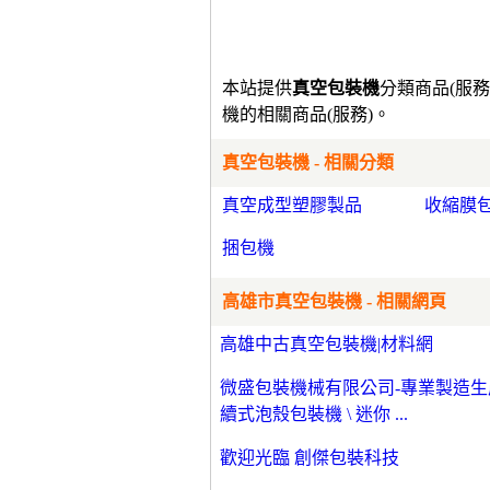
本站提供
真空包裝機
分類商品(服
機的相關商品(服務)。
真空包裝機 - 相關分類
真空成型塑膠製品
收縮膜
捆包機
高雄市真空包裝機 - 相關網頁
高雄中古真空包裝機|材料網
微盛包裝機械有限公司-專業製造生產 
續式泡殼包裝機 \ 迷你 ...
歡迎光臨 創傑包裝科技