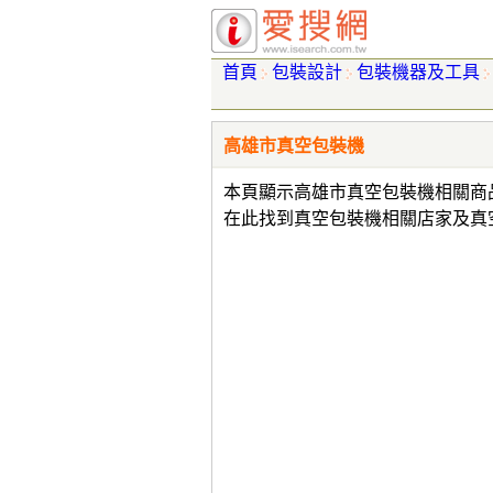
首頁
包裝設計
包裝機器及工具
高雄市真空包裝機
本頁顯示高雄市真空包裝機相關商
在此找到真空包裝機相關店家及真