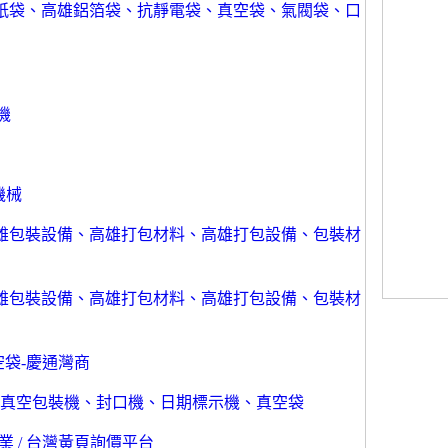
紙袋、高雄鋁箔袋、抗靜電袋、真空袋、氣閥袋、口
機
機械
雄包裝設備、高雄打包材料、高雄打包設備、包裝材
雄包裝設備、高雄打包材料、高雄打包設備、包裝材
空袋-慶通灣商
業 - 真空包裝機、封口機、日期標示機、真空袋
業 / 台灣黃頁詢價平台