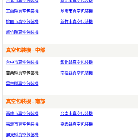
台北市真空包裝機
新北市真空包裝機
宜蘭縣真空包裝機
基隆市真空包裝機
桃園市真空包裝機
新竹市真空包裝機
新竹縣真空包裝機
真空包裝機 - 中部
台中市真空包裝機
彰化縣真空包裝機
苗栗縣真空包裝機
南投縣真空包裝機
雲林縣真空包裝機
真空包裝機 - 南部
高雄市真空包裝機
台南市真空包裝機
嘉義市真空包裝機
嘉義縣真空包裝機
屏東縣真空包裝機