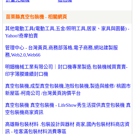
苗栗縣真空包裝機 - 相關網頁
其他電動工具(電動工具,五金/照明工具,居家、家具與園藝) -
Yahoo!奇摩拍賣
管理中心 - 台灣黃頁,商務部落格,電子商務,網站建製服
務,Web2.0,Web66
明鈿機械工業有限公司｜封口機專業製造.包裝機械買賣賣-
印字簿膜連續封口機
真空包裝機,成型真空包裝機,泡殼包裝機,製造與維修/ 桃園市
新屋區-柯南公司 /台灣黃頁詢價平台
真空包裝機 真空包裝機 - LifeShow秀生活提供真空包裝機 真
空包裝機商家資訊
高雄縣包裝材料 .包裝設計與器材 商家,國內包裝材料商店資
訊 - 哇客滿包裝材料消費專區