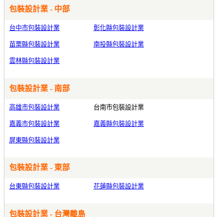
包裝設計業 - 中部
台中市包裝設計業
彰化縣包裝設計業
苗栗縣包裝設計業
南投縣包裝設計業
雲林縣包裝設計業
包裝設計業 - 南部
高雄市包裝設計業
台南市包裝設計業
嘉義市包裝設計業
嘉義縣包裝設計業
屏東縣包裝設計業
包裝設計業 - 東部
台東縣包裝設計業
花蓮縣包裝設計業
包裝設計業 - 台灣離島