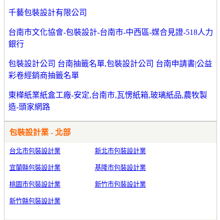
千藝包裝設計有限公司
台南市文化協會-包裝設計-台南市-中西區-媒合見證-518人力
銀行
包裝設計公司 台南抽籤名單,包裝設計公司 台南申請書|公益
彩卷經銷商抽籤名單
東樺紙業紙盒工廠-安定,台南市,瓦愣紙箱,玻璃紙品,農牧製
造-頭家網路
包裝設計業 - 北部
台北市包裝設計業
新北市包裝設計業
宜蘭縣包裝設計業
基隆市包裝設計業
桃園市包裝設計業
新竹市包裝設計業
新竹縣包裝設計業