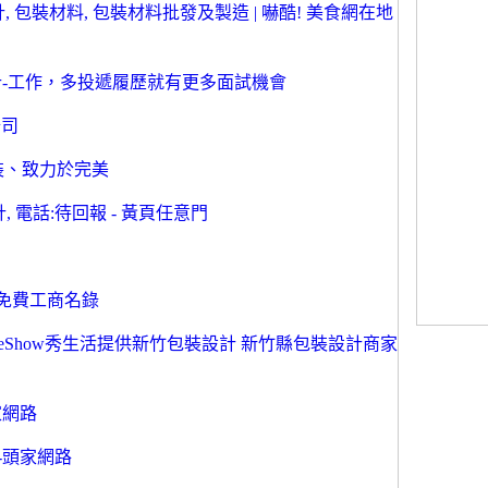
計, 包裝材料, 包裝材料批發及製造 | 嚇酷! 美食網在地
計-工作，多投遞履歷就有更多面試機會
公司
裝、致力於完美
 電話:待回報 - 黃頁任意門
po 免費工商名錄
ifeShow秀生活提供新竹包裝設計 新竹縣包裝設計商家
家網路
-頭家網路