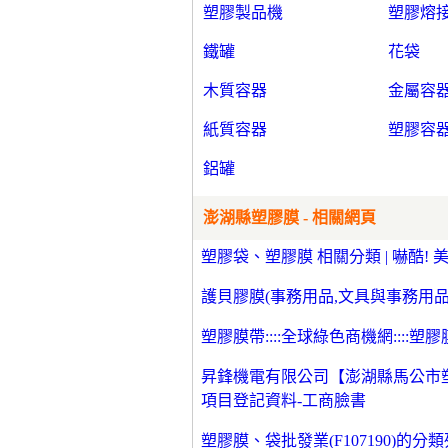
塑膠製品機
塑膠熔
鐵罐
花袋
木質容器
金屬容
紙質容器
塑膠容
鋁罐
澎湖縣塑膠膜 - 相關網頁
塑膠袋、塑膠膜 相關分類 | 嚇酷! 
護貝膠膜(事務用品,文具與事務用品,圖書
塑膠膜帶::::全球綠色商機網::::塑膠膜
昇鋒機電有限公司【澎湖縣馬公市塑
項目登記資料-工商臉書
塑膠膜、袋批發業(F107190)的分