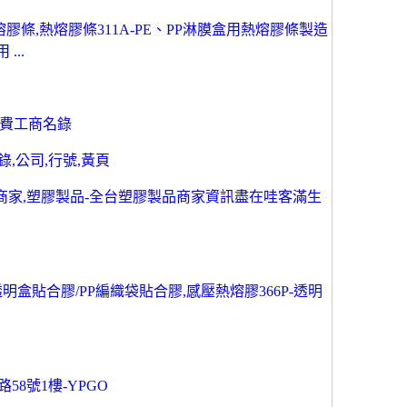
熔膠條,熱熔膠條311A-PE、PP淋膜盒用熱熔膠條製造
...
 免費工商名錄
,公司,行號,黃頁
 商家,塑膠製品-全台塑膠製品商家資訊盡在哇客滿生
透明盒貼合膠/PP編織袋貼合膠,感壓熱熔膠366P-透明
8號1樓-YPGO