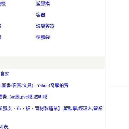
接機
塑膠模
容器
器
玻璃容器
器
塑膠袋
美食網
/影音/文具) - Yahoo!奇摩拍賣
帶, 3m膜,pvc膜,透明膜
膠皮、布、板、管材製造業】|董監事,經理人,營業
類列表