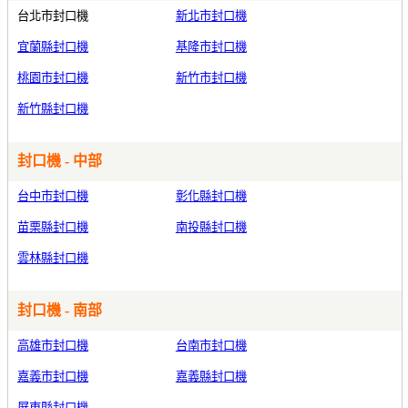
台北市封口機
新北市封口機
宜蘭縣封口機
基隆市封口機
桃園市封口機
新竹市封口機
新竹縣封口機
封口機 - 中部
台中市封口機
彰化縣封口機
苗栗縣封口機
南投縣封口機
雲林縣封口機
封口機 - 南部
高雄市封口機
台南市封口機
嘉義市封口機
嘉義縣封口機
屏東縣封口機