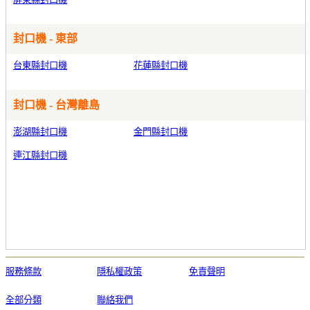
封口機 - 東部
台東縣封口機
花蓮縣封口機
封口機 - 台灣離島
澎湖縣封口機
金門縣封口機
連江縣封口機
服務條款
隱私權政策
免責聲明
全部分類
聯絡我們