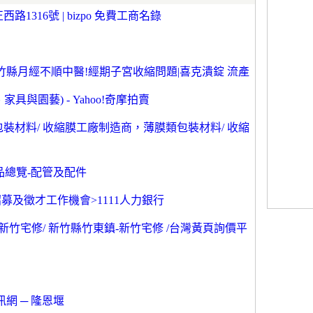
1316號 | bizpo 免費工商名錄
竹縣月經不順中醫!經期子宮收縮問題|喜克潰錠 流產
具與園藝) - Yahoo!奇摩拍賣
包裝材料/ 收縮膜工廠制造商，薄膜類包裝材料/ 收縮
商品總覽-配管及配件
募及徵才工作機會>1111人力銀行
 新竹宅修/ 新竹縣竹東鎮-新竹宅修 /台灣黃頁詢價平
網 ─ 隆恩堰