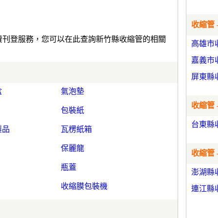
收縮管 
免費刊登服務，您可以在此查詢新竹縣收縮管的相關
高雄市
嘉義市
屏東縣
盒
氣泡墊
收縮管 
包裝紙
台東縣
製品
瓦楞紙箱
保麗龍
收縮管 
瓶蓋
澎湖縣
收縮膜包裝機
連江縣