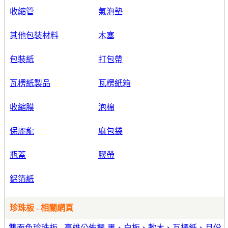
收縮管
氣泡墊
其他包裝材料
木塞
包裝紙
打包帶
瓦楞紙製品
瓦楞紙箱
收縮膜
泡棉
保麗龍
麻包袋
瓶蓋
膠帶
鋁箔紙
珍珠板 - 相關網頁
雙面色珍珠板 - 高雄公佈欄-黑、白板、軟木、瓦楞紙、月份