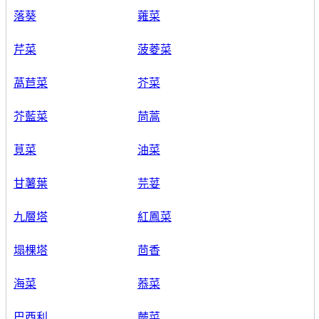
落葵
蕹菜
芹菜
菠菱菜
萵苣菜
芥菜
芥藍菜
茼蒿
莧菜
油菜
甘薯葉
芫荽
九層塔
紅鳳菜
塌棵塔
茴香
海菜
菾菜
巴西利
蕨菜