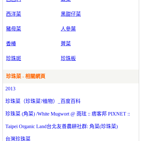
西洋菜
黑甜仔菜
豬母菜
人參葉
香椿
薺菜
珍珠斑
珍珠板
珍珠菜 - 相關網頁
2013
珍珠菜（珍珠菜?植物）_百度百科
珍珠菜 (角菜) /White Mugwort @ 雨玹 :: 痞客邦 PIXNET ::
Taipei Organic Land台北友善農耕社群: 角菜(珍珠菜)
台灣珍珠菜