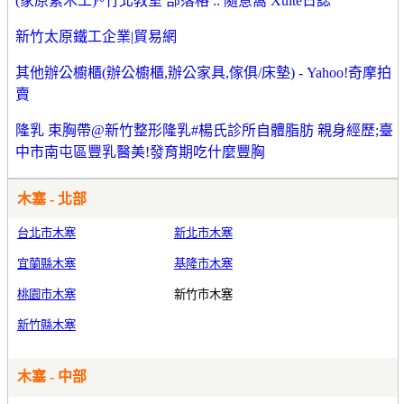
(家原素木工)~竹北教室 部落格 :: 隨意窩 Xuite日誌
新竹太原鐵工企業|貿易網
其他辦公櫥櫃(辦公櫥櫃,辦公家具,傢俱/床墊) - Yahoo!奇摩拍
賣
隆乳 束胸帶@新竹整形隆乳#楊氏診所自體脂肪 親身經歷;臺
中市南屯區豐乳醫美!發育期吃什麼豐胸
木塞 - 北部
台北市木塞
新北市木塞
宜蘭縣木塞
基隆市木塞
桃園市木塞
新竹市木塞
新竹縣木塞
木塞 - 中部