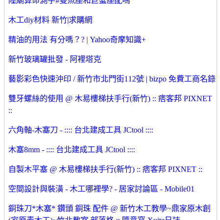
隍廟算命測字#雙魚座和巨蟹座配嗎
木工diy材料 新竹|求購網
精油的用法 有分嗎？? | Yahoo奇摩知識+
新竹玻璃罐批發 - 阿裡塔克
藝影彩色快速沖印 / 新竹市北門街112號 | bizpo 免費工商名錄
雙牙螺絲的使用 @ 木易樓梯扶手行(新竹) :: 痞客邦 PIXNET
::
六角軸-木塞刀 - :::: 台北建成工具 JCtool ::::
木塞8mm - :::: 台北建成工具 JCtool ::::
自製木平塞 @ 木易樓梯扶手行(新竹) :: 痞客邦 PIXNET ::
空間設計與裝潢 - 木工哪裡學? - 居家討論區 - Mobile01
銅珠刀*木塞* 鑽頭 銅珠 配件 @ 新竹木工教學~鼎家原木創