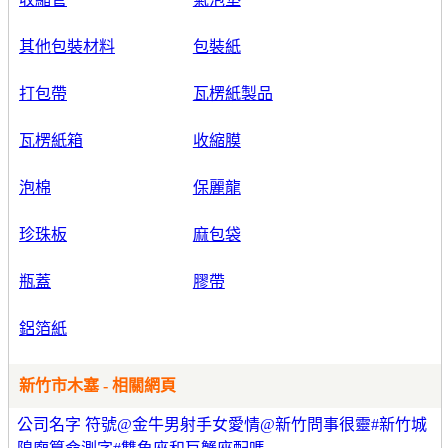
其他包裝材料
包裝紙
打包帶
瓦楞紙製品
瓦楞紙箱
收縮膜
泡棉
保麗龍
珍珠板
麻包袋
瓶蓋
膠帶
鋁箔紙
新竹市木塞 - 相關網頁
公司名字 符號@金牛男射手女愛情@新竹問事很靈#新竹城