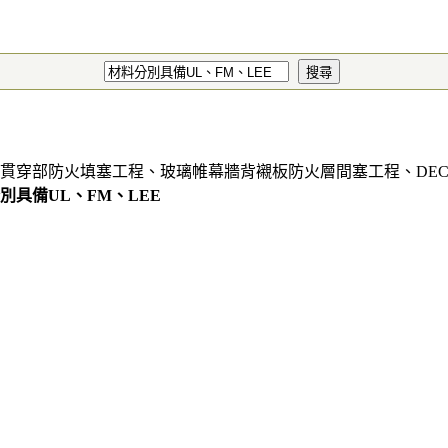
貫穿部防火填塞工程、玻璃帷幕牆背襯板防火層間塞工程、DE
別具備UL、FM、LEE