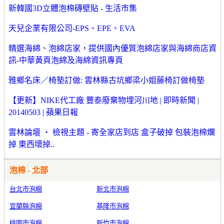
新韓國3D立體泡棉磚壁貼 - 生活市集
天兒企業有限公司-EPS、EPE、EVA
精選海綿、泡綿店家，提供國內優質泡綿店家與海綿商店資
訊-中華黃頁泡綿及海綿資訊專頁
雅鄉名床／椅墊訂做: 雲林縣古坑鄉梁小姐藤椅訂做椅墊
【更新】NIKE代工廠 豐泰廢棄物埋河川地 | 即時新聞 |
20140503 | 蘋果日報
雲林論壇 ‧ 檢視主題 - 寄全家店到店 盒子破掉 包裝泡棉爛
掉 東西壞掉..
泡棉 - 北部
台北市泡棉
新北市泡棉
宜蘭縣泡棉
基隆市泡棉
桃園市泡棉
新竹市泡棉