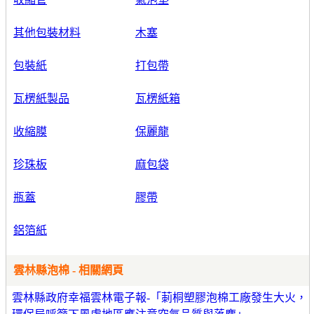
其他包裝材料
木塞
包裝紙
打包帶
瓦楞紙製品
瓦楞紙箱
收縮膜
保麗龍
珍珠板
麻包袋
瓶蓋
膠帶
鋁箔紙
雲林縣泡棉 - 相關網頁
雲林縣政府幸福雲林電子報-「莿桐塑膠泡棉工廠發生大火，