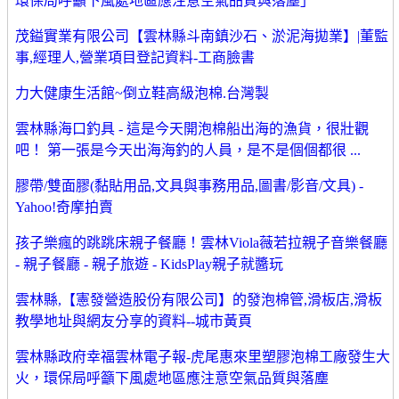
環保局呼籲下風處地區應注意空氣品質與落塵」
茂鎰實業有限公司【雲林縣斗南鎮沙石、淤泥海拋業】|董監
事,經理人,營業項目登記資料-工商臉書
力大健康生活館~倒立鞋高級泡棉.台灣製
雲林縣海口釣具 - 這是今天開泡棉船出海的漁貨，很壯觀
吧！ 第一張是今天出海海釣的人員，是不是個個都很 ...
膠帶/雙面膠(黏貼用品,文具與事務用品,圖書/影音/文具) -
Yahoo!奇摩拍賣
孩子樂瘋的跳跳床親子餐廳！雲林Viola薇若拉親子音樂餐廳
- 親子餐廳 - 親子旅遊 - KidsPlay親子就醬玩
雲林縣,【憲發營造股份有限公司】的發泡棉管,滑板店,滑板
教學地址與網友分享的資料--城市黃頁
雲林縣政府幸福雲林電子報-虎尾惠來里塑膠泡棉工廠發生大
火，環保局呼籲下風處地區應注意空氣品質與落塵