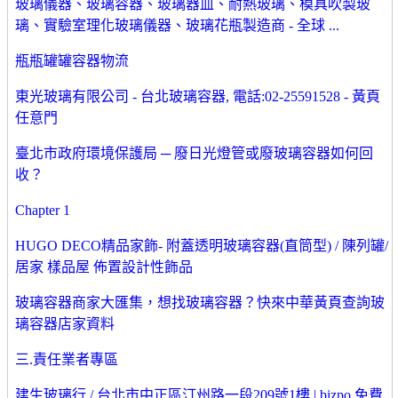
玻璃儀器、玻璃容器、玻璃器皿、耐熱玻璃、模具吹製玻
璃、實驗室理化玻璃儀器、玻璃花瓶製造商 - 全球 ...
瓶瓶罐罐容器物流
東光玻璃有限公司 - 台北玻璃容器, 電話:02-25591528 - 黃頁
任意門
臺北市政府環境保護局 ─ 廢日光燈管或廢玻璃容器如何回
收？
Chapter 1
HUGO DECO精品家飾- 附蓋透明玻璃容器(直筒型) / 陳列罐/
居家 樣品屋 佈置設計性飾品
玻璃容器商家大匯集，想找玻璃容器？快來中華黃頁查詢玻
璃容器店家資料
三.責任業者專區
建生玻璃行 / 台北市中正區汀州路一段209號1樓 | bizpo 免費