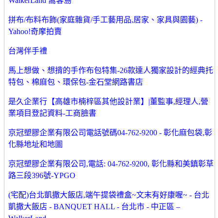
WalkerLand 窩客島
拼布/布料布飾(家庭雜貨/手工藝用品,居家、家具與園藝) -
Yahoo!奇摩拍賣
台灣伴手禮
馬上想做、想揹的手作布包特集-26款達人獨家設計的經典托
特包、棉麻包、環保包-金石堂網路書店
是久企業行【高雄市楠梓區其他設計業】|董監事,經理人,營
業項目登記資料-工商臉書
京冠塑膠企業有限公司電話號碼04-762-9200 - 彰化麻包袋,彰
化縣地址和地圖
京冠塑膠企業有限公司,電話: 04-762-9200, 彰化縣和美鎮彰草
路三段396號-YPGO
(宅配)台北凱撒大飯店,端午提袋禮盒~文末有好康喔~ - 台北
凱撒大飯店 - BANQUET HALL - 台北市 - 中正區 –