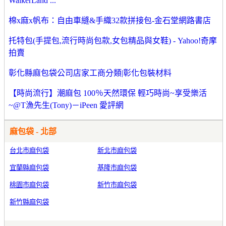
WalkerLand ...
棉x麻x帆布：自由車縫&手織32款拼接包-金石堂網路書店
托特包(手提包,流行時尚包款,女包精品與女鞋) - Yahoo!奇摩
拍賣
彰化縣麻包袋公司店家工商分類|彰化包裝材料
【時尚流行】潮麻包 100％天然環保 輕巧時尚~享受樂活
~@T漁先生(Tony)－iPeen 愛評網
麻包袋 - 北部
台北市麻包袋
新北市麻包袋
宜蘭縣麻包袋
基隆市麻包袋
桃園市麻包袋
新竹市麻包袋
新竹縣麻包袋