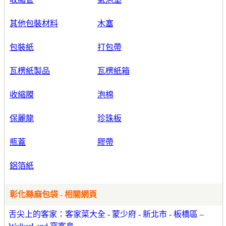
其他包裝材料
木塞
包裝紙
打包帶
瓦楞紙製品
瓦楞紙箱
收縮膜
泡棉
保麗龍
珍珠板
瓶蓋
膠帶
鋁箔紙
彰化縣麻包袋 - 相關網頁
舌尖上的客家：客家菜大全 - 蒙少府 - 新北市 - 板橋區 –