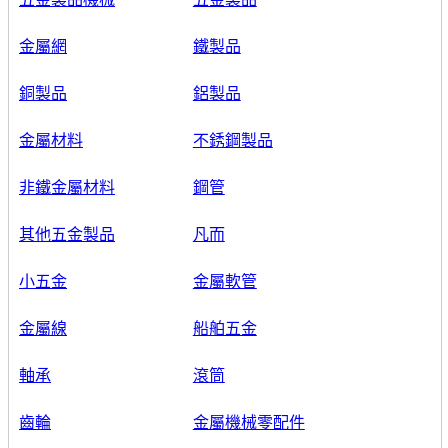
金屬網
鐵製品
銅製品
鋁製品
金屬材料
不銹鋼製品
非鐵金屬材料
鋼管
其他五金製品
凡而
小五金
金屬軟管
金屬線
船舶五金
軸承
滾筒
齒輪
金屬機械零配件