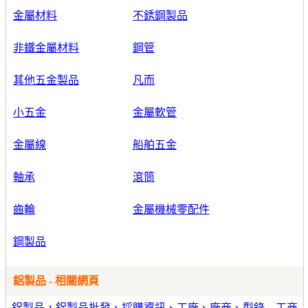
金屬材料
不銹鋼製品
非鐵金屬材料
鋼管
其他五金製品
凡而
小五金
金屬軟管
金屬線
船舶五金
軸承
滾筒
齒輪
金屬機械零配件
鋼製品
鋁製品 - 相關網頁
鋁製品，鋁製品批發、採購資訊、工廠、廠商、型錄 – 工商