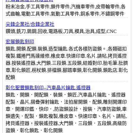
粉末冶金,手工具零件,鎖件零件,汽機車零件,皮帶輪零件,各
式齒輪,電動工具零件,氣動工具零件,銅系零件,不鏽鋼零件
尖鋒企業社/合鋒企業社
鑽頭,銑刀,鎢鋼,回收,電路板,刀具,模具,治具,成型,CNC
宏展鎖匙刻印
鎖匙.開鎖.配鎖.裝鎖,造型鑰匙.各式各樣防盜鎖。,各類磁扣
複製.鐵捲門馬達維修,橡皮章.快速印章.名片.請帖,拷貝遙控
器.按裝遙控器,大門鎖.三段鎖.五段鎖,結婚對印.胎毛筆.肚臍
章,彰化鎖匠,柺杖鎖.排檔鎖.腳踏車鎖,彰化開鎖.鎖匙店.彰化
配鎖
彰化聖豐鎖匙刻印--汽車晶片鑰匙.遙控器
鎖匙．開鎖．開配鎖．裝鎖．鎖匠,汽車晶片鑰匙．遙控器
配製．晶片,摺疊彈射鑰匙．法拍屋開鎖．配鎖,雕刻開運印
章．開運印鑑．快印．,防盜鎖設計．按裝．汽車防盜鎖,車
鎖遺失．配製．鎖匙複製,橡皮章、快速印章、名片、請帖,
拷貝遙控器，按裝遙控器,大門鎖．三段鎖．五段鎖,高級防
盜鎖．彰化鎖匙．彰化開鎖