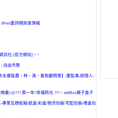
iPeen愛評網商家情報
資訊社-[官方網站] ^ ^
 | 自由市集
永康區農、林、漁、畜牧顧問業】|董監事,經理人,
@??? 那一年?幸福時光 ??? :: nidBox親子盒子
-專業瓦楞紙箱/紙盒/彩盒/物流包裝/宅配包裝/禮盒包