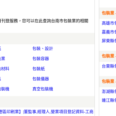
包裝業 
免費刊登服務，您可以在此查詢台南市包裝業的相關
高雄市
嘉義市
屏東縣
紙
包裝、設計
包裝業 
裝業
包裝容器
台東縣
裝材料
包裝紙
具
包裝儀器
包裝業 
包裝機
真空包裝機
澎湖縣
連江縣
區印刷業】|董監事,經理人,營業項目登記資料-工商