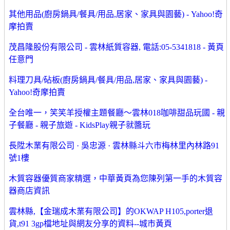
其他用品(廚房鍋具/餐具/用品,居家、家具與園藝) - Yahoo!奇
摩拍賣
茂昌隆股份有限公司 - 雲林紙質容器, 電話:05-5341818 - 黃頁
任意門
料理刀具/砧板(廚房鍋具/餐具/用品,居家、家具與園藝) -
Yahoo!奇摩拍賣
全台唯一，笑笑羊授權主題餐廳～雲林018咖啡甜品玩國 - 親
子餐廳 - 親子旅遊 - KidsPlay親子就醬玩
長陞木業有限公司 · 吳忠源 · 雲林縣斗六市梅林里內林路91
號1樓
木質容器優質商家精選，中華黃頁為您陳列第一手的木質容
器商店資訊
雲林縣,【金瑞成木業有限公司】的OKWAP H105,porter退
貨,t91 3gp檔地址與網友分享的資料--城市黃頁