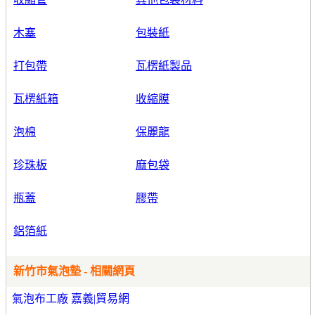
木塞
包裝紙
打包帶
瓦楞紙製品
瓦楞紙箱
收縮膜
泡棉
保麗龍
珍珠板
麻包袋
瓶蓋
膠帶
鋁箔紙
新竹市氣泡墊 - 相關網頁
氣泡布工廠 嘉義|貿易網