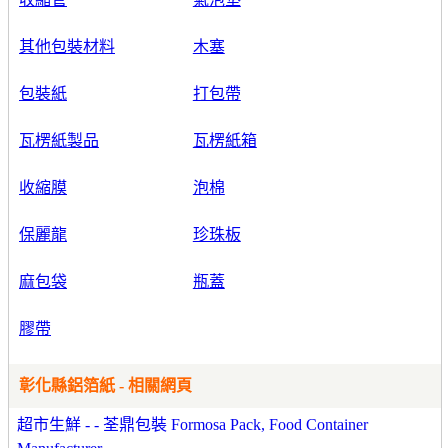
其他包裝材料
木塞
包裝紙
打包帶
瓦楞紙製品
瓦楞紙箱
收縮膜
泡棉
保麗龍
珍珠板
麻包袋
瓶蓋
膠帶
彰化縣鋁箔紙 - 相關網頁
超市生鮮 - - 荃鼎包裝 Formosa Pack, Food Container