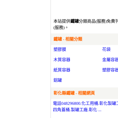
本站提供
鐵罐
分類商品(服務)免
(服務)。
鐵罐 - 相關分類
塑膠膜
花袋
木質容器
金屬容
紙質容器
塑膠容
鋁罐
彰化縣鐵罐 - 相關網頁
電話048296800.化工用桶.彰化
四角蓋桶.製罐工廠.彰化 ...