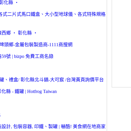
彰化縣 ‧
，各式二片式馬口鐵盒、大小型地球儀、各式特殊規格
西鄉 ‧ 彰化縣 ‧
頭鄉-金屬包裝製造商-1111商搜網
號 | bizpo 免費工商名錄
、禮盒/ 彰化縣北斗鎮-大可宸 /台灣黃頁詢價平台
鐵罐 | Hotfrog Taiwan
化
裝設計, 包裝容器, 印鐵、製罐 | 嚇酷! 美食網在地商家