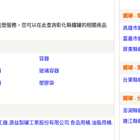
鐵罐 - 
費刊登服務，您可以在此查詢彰化縣鐵罐的相關商品
高雄市
嘉義市
屏東縣
容器
鐵罐 - 
器
玻璃容器
台東縣
器
塑膠袋
鐵罐 -
澎湖縣
連江縣
製罐工廠.源益製罐工業股份有限公司.食品用桶.油脂用桶.