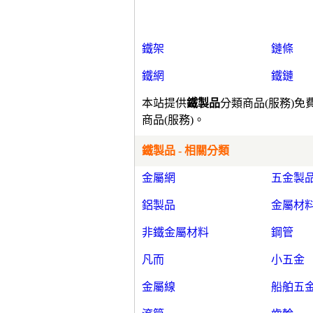
鐵架
鏈條
鐵網
鐵鏈
本站提供
鐵製品
分類商品(服務)
商品(服務)。
鐵製品 - 相關分類
金屬網
五金製
鋁製品
金屬材
非鐵金屬材料
鋼管
凡而
小五金
金屬線
船舶五