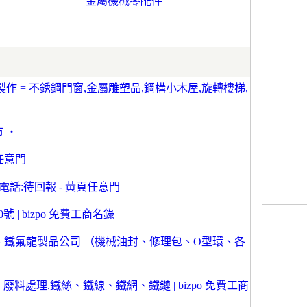
金屬機械零配件
 = 不銹鋼門窗,金屬雕塑品,鋼構小木屋,旋轉樓梯,
 ‧
任意門
電話:待回報 - 黃頁任意門
 | bizpo 免費工商名錄
膠、鐵氟龍製品公司 （機械油封、修理包、O型環、各
料處理.鐵絲、鐵線、鐵網、鐵鏈 | bizpo 免費工商