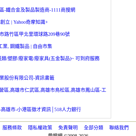
-鐵合金及製品製造商-1111商搜網
 | Yahoo奇摩知識+
雄市路竹區甲北里環球路209巷90號
業, 鋼鐵製品 | 自由市集
類/塑膠/廢家電/廢家具(五金製品)~ 可到府服務
業股份有限公司-資訊書籤
營區,高雄市仁武區,高雄市鳥松區,高雄市鳳山區-工
高雄市-小港區徵才資訊│518人力銀行
服務條款
隱私權政策
免責聲明
全部分類
聯絡我們
愛搜網 ©2008-2026