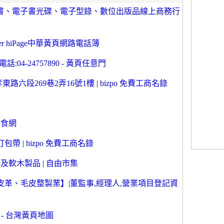
台，電子書、電子書光碟、電子型錄、數位出版品線上商務行
er hiPage中華黃頁網路電話簿
04-24757890 - 黃頁任意門
六段269巷2弄16號1樓 | bizpo 免費工商名錄
美食網
包帶 | bizpo 免費工商名錄
塞及軟木製品 | 自由市集
革、毛皮整製業】|董監事,經理人,營業項目登記資
 - 台灣黃頁地圖