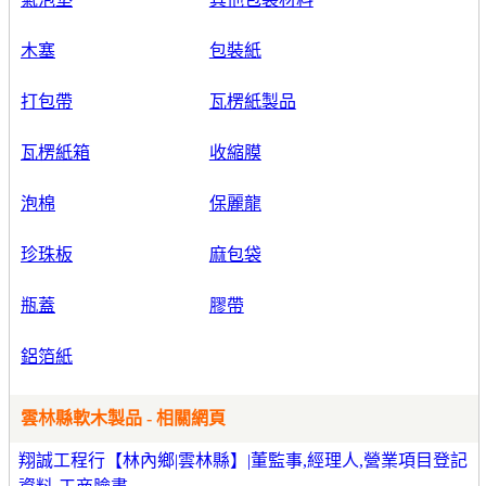
木塞
包裝紙
打包帶
瓦楞紙製品
瓦楞紙箱
收縮膜
泡棉
保麗龍
珍珠板
麻包袋
瓶蓋
膠帶
鋁箔紙
雲林縣軟木製品 - 相關網頁
翔誠工程行【林內鄉|雲林縣】|董監事,經理人,營業項目登記