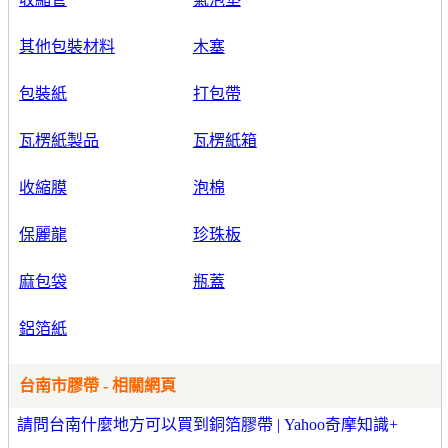
其他包裝材料
木塞
包裝紙
打包帶
瓦楞紙製品
瓦楞紙箱
收縮膜
泡棉
保麗龍
珍珠板
麻包袋
瓶蓋
鋁箔紙
台南市膠帶 - 相關網頁
請問台南什麼地方可以買到銅箔膠帶 | Yahoo奇摩知識+