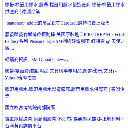
膠帶/標籤用膠水,膠帶/標籤用膠水製造廠商,膠帶/標籤用膠水
供應商│德淵企業
_stationery_addict的商品正在Carousell選轉拍賣上販售
嘉義縣義竹鄉情趣振動棒 美國原裝進口PIPEDREAM．Fetish
Fantasy系列-Pleasure Tape SM捆綁靜電膠帶-紅特賣 @ 天使之
城 ...
經銷商資訊 - 3M Global Gateway
膠帶/雙面膠(黏貼用品,文具與事務用品,圖書/影音/文具) -
Yahoo!奇摩拍賣
膠帶用膠水,膠帶用膠水製造廠商,膠帶用膠水供應商│德淵企
業
國立故宮博物院南部院區
鐵氟龍輸送帶,耐高溫膠帶,不沾布/ 嘉義縣民雄鄉-上興材料 /
台灣黃頁詢價平台