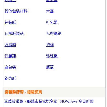
其他包裝材料
木塞
包裝紙
打包帶
瓦楞紙製品
瓦楞紙箱
收縮膜
泡棉
保麗龍
珍珠板
麻包袋
瓶蓋
鋁箔紙
嘉義縣膠帶 - 相關網頁
嘉義縣議員、鄉鎮市長當選名單 | NOWnews 今日新聞