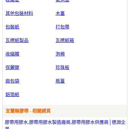
其他包裝材料
木塞
包裝紙
打包帶
瓦楞紙製品
瓦楞紙箱
收縮膜
泡棉
保麗龍
珍珠板
麻包袋
瓶蓋
鋁箔紙
宜蘭縣膠帶 - 相關網頁
膠帶用膠水,膠帶用膠水製造廠商,膠帶用膠水供應商│德淵企