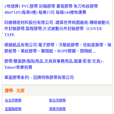
{地球牌} PVC膠帶 封箱膠帶 書寫膠帶 免刀布紋膠帶
48m*14Y(每束6捲) 每捲15元 每箱144捲免運費
四維精密材料股份有限公司 -建築世界桃園廠商-傳統被動元
件封裝膠帶,製程膠帶,片式被動元件封裝膠帶（COVER
TAPE
順揚紙品有限公司-電子膠帶、冷壓紙膠帶、低粘度撕帶、無
膠紙帶、美紋膠帶、層間紙、BOPP膠膜、間隔紙 ...
膠帶/雙面膠(黏貼用品,文具與事務用品,圖書/影音/文具) -
Yahoo!奇摩拍賣
單面膠帶系列: - 冠牌特殊膠帶有限公司
膠帶 - 北部
台北市膠帶
新北市膠帶
宜蘭縣膠帶
基隆市膠帶