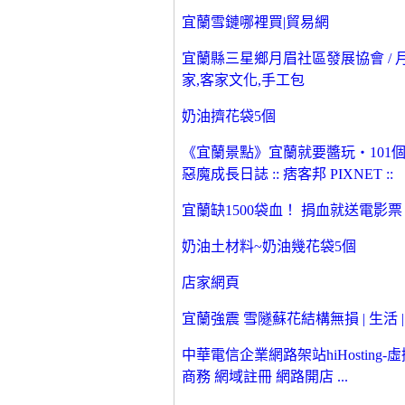
宜蘭雪鏈哪裡買|貿易網
宜蘭縣三星鄉月眉社區發展協會 / 月
家,客家文化,手工包
奶油擠花袋5個
《宜蘭景點》宜蘭就要醬玩‧101
惡魔成長日誌 :: 痞客邦 PIXNET ::
宜蘭缺1500袋血！ 捐血就送電影票 |
奶油土材料~奶油幾花袋5個
店家網頁
宜蘭強震 雪隧蘇花結構無損 | 生活 |
中華電信企業網路架站hiHosting
商務 網域註冊 網路開店 ...