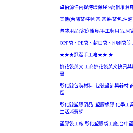
卓伯源任內提詩環保袋 9萬個堆倉庫-
其他(台灣茶/中國茶,茶葉/茶包,沖泡飲品
包裝用品(家庭雜貨/手工藝用品,居家、
OPP袋、PE袋、封口袋、印刷袋等 
★★★冠潔手工皂★★ ★
擠花袋英文|工商擠花袋英文快訊與房型
書
彰化縣包裝材料 .包裝設計與器材 
區
彰化縣塑膠製品 .塑膠橡膠.化學工
生活消費網
塑膠袋工廠,彰化塑膠袋工廠,台中塑