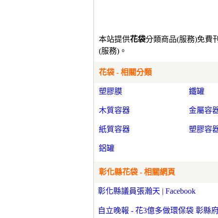
本站提供
花袋
分類商品(服務)免
(服務)。
花袋 - 相關分類
塑膠膜
鐵罐
木質容器
金屬容
紙質容器
塑膠容
鋁罐
彰化縣花袋 - 相關網頁
彰化縣議員張瀚天 | Facebook
自立晚報 - 花3億多做環保袋 彰縣