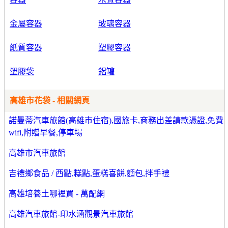
金屬容器
玻璃容器
紙質容器
塑膠容器
塑膠袋
鋁罐
高雄市花袋 - 相關網頁
諾曼蒂汽車旅館(高雄市住宿),國旅卡,商務出差請款憑證,免費
wifi,附贈早餐,停車場
高雄市汽車旅館
吉禮鄉食品 / 西點,糕點,蛋糕喜餅,麵包,拌手禮
高雄培養土哪裡買 - 萬配網
高雄汽車旅館-印水涵觀景汽車旅館