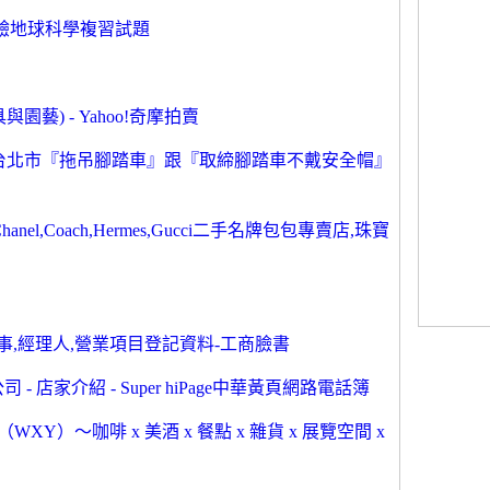
驗地球科學複習試題
藝) - Yahoo!奇摩拍賣
於台北市『拖吊腳踏車』跟『取締腳踏車不戴安全帽』
l,Coach,Hermes,Gucci二手名牌包包專賣店,珠寶
事,經理人,營業項目登記資料-工商臉書
 店家介紹 - Super hiPage中華黃頁網路電話簿
 Yi（WXY）～咖啡 x 美酒 x 餐點 x 雜貨 x 展覽空間 x