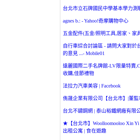
台北市立石牌國民中學基本學力測
agnes b.: - Yahoo!奇摩購物中心
五金配件(五金/照明工具,居家、家具與園
自行車綜合討論區 - 請問大家對
的意見 ...- Mobile01
遠麗國際二手名牌館-LV限量特賣,Chane
收購,佳節禮物
法拉力汽車美容 | Facebook
侑晟企業有限公司【台北市】|董監
台北不鏽鋼網 | 泰山裕鐵網廠有限公司 -
★【台北市】Woolloomooloo Xin
出租公寓 | 食在遊趣