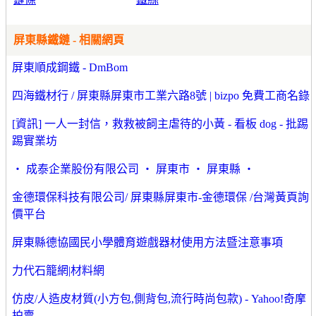
屏東縣鐵鏈 - 相關網頁
屏東順成鋼鐵 - DmBom
四海鐵材行 / 屏東縣屏東市工業六路8號 | bizpo 免費工商名錄
[資訊] 一人一封信，救救被飼主虐待的小黃 - 看板 dog - 批踢
踢實業坊
‧ 成泰企業股份有限公司 ‧ 屏東市 ‧ 屏東縣 ‧
金德環保科技有限公司/ 屏東縣屏東市-金德環保 /台灣黃頁詢
價平台
屏東縣德協國民小學體育遊戲器材使用方法暨注意事項
力代石籠網|材料網
仿皮/人造皮材質(小方包,側背包,流行時尚包款) - Yahoo!奇摩
拍賣