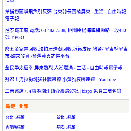
禁捕撈蘭嶼飛魚引反彈 台東縣長回嗆屏東 - 生活 - 自由時報
電子報
進泰鐵工廠,電話: 03-482-7388, 桃園縣楊梅鎮梅獅路一段480
號-YPGO
廢五金家電回收,法拍屋清潔回收,拆鐵皮屋,豬舍/ 屏東縣屏東
市-歸來發資 /台灣黃頁詢價平台
全民學太極拳 屏東熱烈 人潮爆滿 - 生活 - 自由時報電子報
殘忍！男拉狗鏈猛往牆邊摔 小黃狗哀嚎連連 - YouTube
三榮鐵店 / 屏東縣潮州鎮介壽路97號 | bizpo 免費工商名錄
鐵鏈 - 北部
台北市鐵鏈
新北市鐵鏈
宜蘭縣鐵鏈
基隆市鐵鏈