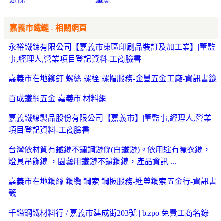
嘉義市鐵鏈 - 相關網頁
永裕鐵鍊有限公司【嘉義市東區印刷品裝訂及加工業】|董監
事,經理人,營業項目登記資料-工商臉書
嘉義市在地鉚釘 螺絲 螺栓 螺帽服務-金豐五金工廠-資訊書籤
百成鐵網五金 嘉義市|材料網
嘉義鐵線製品股份有限公司【嘉義市】|董監事,經理人,營業
項目登記資料-工商臉書
台灣依材質有鐵鏈不鏽鋼鏈條(白鐵鏈)。依用途有曬衣鏈，
燈具吊飾鏈 ，園藝用鐵鏈不鏽鋼鏈，產品資訊 ...
嘉義市在地鋼絲 鋼纜 鋼索 鋼板服務-進榮鋼索五金行-資訊書
籤
千鎰鋼鐵材料行 / 嘉義市建成街203號 | bizpo 免費工商名錄